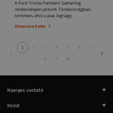
A Ford Trucks Partners’ Gathering
rendezvényen jártunk Törökországban,
Izmirben, ahol a piac legnagy
Olvasson bele!
1
2
3
4
5
6
7
8
9
10
Nyerges vontató
Közút