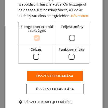
közlekedésről alkotott jövőképét és a
weboldalunk használatával Ön hozzájárul
nehézgépjármű- szegmensben mércé
az összes süti használatához, a Cookie
szabályzatunknak megfelelően.
Bővebben
Olvasson bele!
Elengedhetetlenül
Teljesítmény
szükséges
Célzás
Funkcionalitás
ÖSSZES ELFOGADÁSA
ÖSSZES ELUTASÍTÁSA
2.10.2025
RÉSZLETEK MEGJELENÍTÉSE
Generációváltás