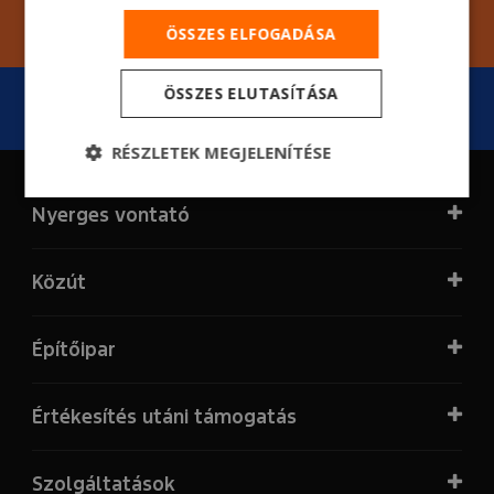
Ajánlatkérés
ÖSSZES ELFOGADÁSA
ÖSSZES ELUTASÍTÁSA
F-MAX
RÉSZLETEK MEGJELENÍTÉSE
Nyerges vontató
Közút
Építőipar
Értékesítés utáni támogatás
Szolgáltatások