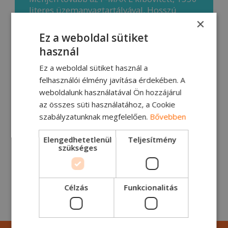
literes üzemanyagtartályával. Hosszú
utakon tankoljon olyan országokban, ahol
×
alacsonyabbak az üzemanyagköltségek, és
Ez a weboldal sütiket
takarítson meg többet a több ezer
használ
kilométeres útvonalakon. Az F-MAX L
kibővített üzemanyagtartályával minden
Ez a weboldal sütiket használ a
eddiginél messzebbre juthat megállás
felhasználói élmény javítása érdekében. A
nélkül. Egyetlen tankolással több mint
weboldalunk használatával Ön hozzájárul
5000 kilométert tehet meg.
az összes süti használatához, a Cookie
szabályzatunknak megfelelően.
Bővebben
Elengedhetetlenül
Teljesítmény
szükséges
Célzás
Funkcionalitás