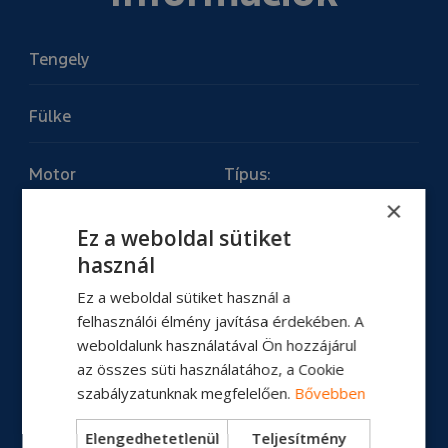
Tengely
Fülke
Motor
Típus:
Motor teljesítmény:
×
Nyomaték:
Ez a weboldal sütiket
használ
Üzemanyagtartály
Ez a weboldal sütiket használ a
felhasználói élmény javítása érdekében. A
Erőátvitel
weboldalunk használatával Ön hozzájárul
az összes süti használatához, a Cookie
szabályzatunknak megfelelően.
Bővebben
Tengelytáv
Elengedhetetlenül
Teljesítmény