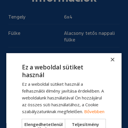
Tengely
6x4
Fülke
Alacsony tetős nappali
fülke
Motor
Típus: Ecotorq 12,7 L
×
Motor teljesítmény: 420
Ez a weboldal sütiket
PS
használ
Nyomaték: 2150 Nm
Ez a weboldal sütiket használ a
felhasználói élmény javítása érdekében. A
Üzemanyagtartály
315L
weboldalunk használatával Ön hozzájárul
az összes süti használatához, a Cookie
Erőátvitel
Kézi váltó / ZF 16S 2230
szabályzatunknak megfelelően.
Bővebben
(Automata váltós
változat is elérhető)
Elengedhetetlenül
Teljesítmény