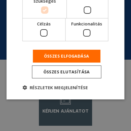
szükséges
Tengelytáv
3800 mm
Célzás
Funkcionalitás
RÉSZLETES MŰSZAKI NYOMTATVÁNY
ÖSSZES ELFOGADÁSA
ÖSSZES ELUTASÍTÁSA
RÉSZLETEK MEGJELENÍTÉSE
KÉRJEN AJÁNLATOT