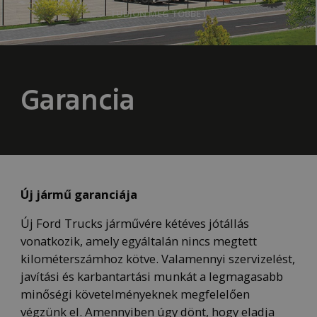
TUDJON MEG TÖBBET
Garancia
Új jármű garanciája
Új Ford Trucks járművére kétéves jótállás
vonatkozik, amely egyáltalán nincs megtett
kilométerszámhoz kötve. Valamennyi szervizelést,
javítási és karbantartási munkát a legmagasabb
minőségi követelményeknek megfelelően
végzünk el. Amennyiben úgy dönt, hogy eladja