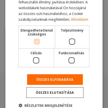
felhasználói élmény javítása érdekében. A
Ford garancia
weboldalunk használatával Ön hozzájárul
az összes süti használatához, a Cookie
A ’Ford Garancia’ akkor kezdődik, amikor
szabályzatunknak megfelelően.
Bővebben
járművének gyártói jótállása lejár. A ’Ford
Garancia’ csomaggal járművének mechanikus és
Elengedhetetlenül
Teljesítmény
szükséges
elektromos alkatrészeire további egy év
jótállás vonatkozik
, kilométerszám korlátozás
nélkül. A Ford Garancia szerződéssel kapcsolatban
Célzás
Funkcionalitás
bővebb információért vegye fel a kapcsolatot a
Delta-Truck Kft. kereskedőivel.
ÖSSZES ELFOGADÁSA
Értékesítés utáni
ÖSSZES ELUTASÍTÁSA
támogatás
RÉSZLETEK MEGJELENÍTÉSE