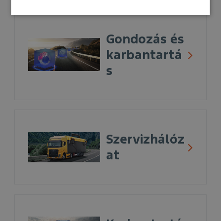
Gondozás és
karbantartá
s
Szervizhálóz
at