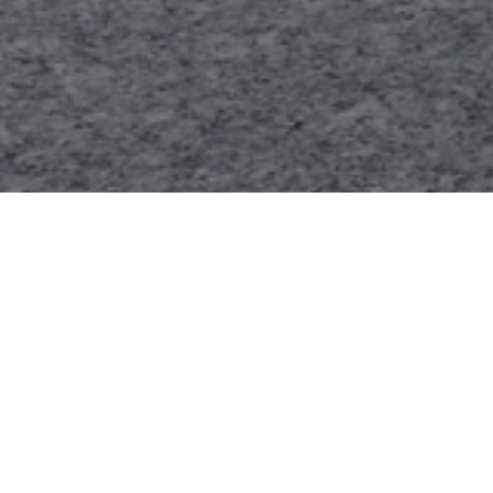
Műszaki Info
Tengely
4x2
Fülke
2,5 méter s