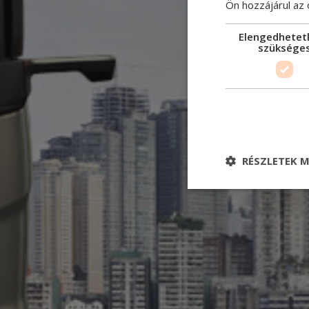
Ön hozzájárul az
Elengedhetet
szüksége
RÉSZLETEK M