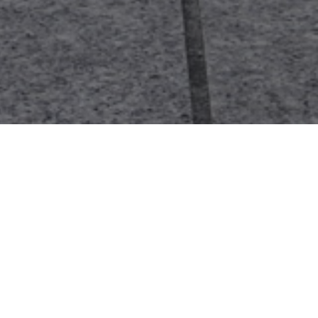
rmációk
zéles mega kabin
Blue Lig