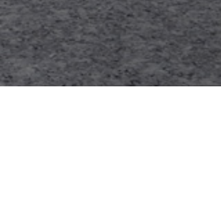
htning
Diffused Silver
Chrome Yellow
Deep Orange