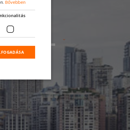
en.
Bővebben
nkcionalitás
ató járművek
MAX LL
ELFOGADÁSA