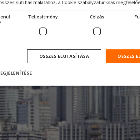
 összes süti használatához, a Cookie szabályzatunknak megfelelő
lenül
Teljesítmény
Célzás
Fu
s
Nyerges vont
F-
ÖSSZES ELUTASÍTÁSA
ÖSSZES 
EGJELENÍTÉSE