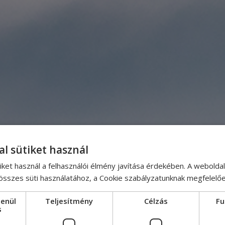
al sütiket használ
iket használ a felhasználói élmény javítása érdekében. A webolda
 összes süti használatához, a Cookie szabályzatunknak megfelelő
lenül
Teljesítmény
Célzás
Fu
s
Építőipari já