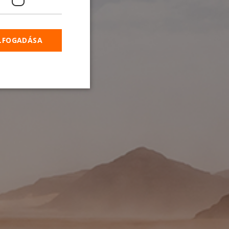
33P
ELFOGADÁSA