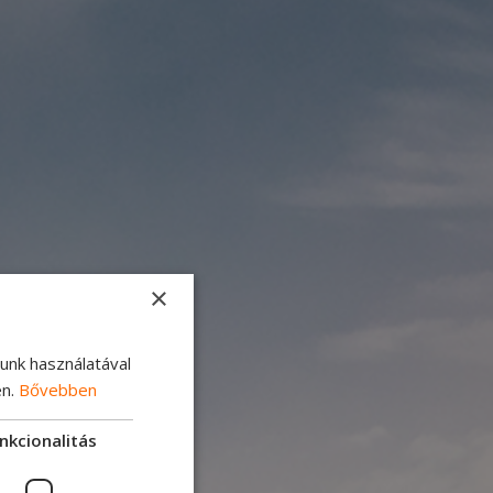
×
lunk használatával
en.
Bővebben
nkcionalitás
rművek