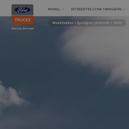
MODELL
ÉRTÉKESÍTÉS UTÁNI TÁMOGATÁS
Modellekhez >
Építőipari járművek
> 1833P