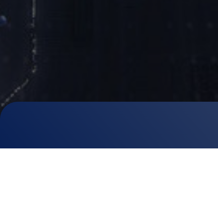
A jövő megérkezett
A Ford Trucks biztonságosabb, gyorsabb és