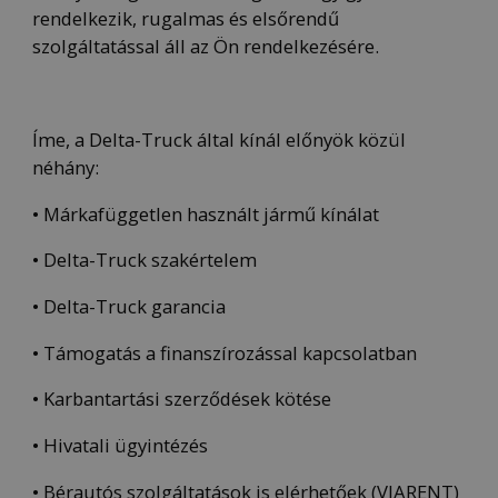
rendelkezik, rugalmas és elsőrendű
szolgáltatással áll az Ön rendelkezésére.
Íme, a Delta-Truck által kínál előnyök közül
néhány:
• Márkafüggetlen használt jármű kínálat
• Delta-Truck szakértelem
• Delta-Truck garancia
• Támogatás a finanszírozással kapcsolatban
• Karbantartási szerződések kötése
• Hivatali ügyintézés
• Bérautós szolgáltatások is elérhetőek (
VIARENT
)