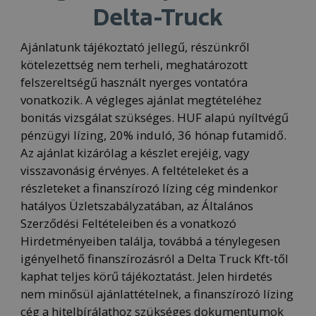
Delta-Truck
Ajánlatunk tájékoztató jellegű, részünkről
kötelezettség nem terheli, meghatározott
felszereltségű használt nyerges vontatóra
vonatkozik. A végleges ajánlat megtételéhez
bonitás vizsgálat szükséges. HUF alapú nyíltvégű
pénzügyi lízing, 20% induló, 36 hónap futamidő.
Az ajánlat kizárólag a készlet erejéig, vagy
visszavonásig érvényes. A feltételeket és a
részleteket a finanszírozó lízing cég mindenkor
hatályos Üzletszabályzatában, az Általános
Szerződési Feltételeiben és a vonatkozó
Hirdetményeiben találja, továbbá a ténylegesen
igényelhető finanszírozásról a Delta Truck Kft-től
kaphat teljes körű tájékoztatást. Jelen hirdetés
nem minősül ajánlattételnek, a finanszírozó lízing
cég a hitelbírálathoz szükséges dokumentumok