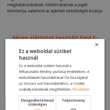
meghatározásának, hitelbírálatnak a jogát
fenntartja, valamint az ajánlati kötöttségét kizárja.
Kérjen ajánlatot használt Ford F-
MAX nyerges vontatóra
×
Ez a weboldal sütiket
Már 199 990 Ft +
használ
ÁFA havi lízingdíjtól
Ez a weboldal sütiket használ a
felhasználói élmény javítása érdekében. A
+36 1 505 3500
weboldalunk használatával Ön hozzájárul
az összes süti használatához, a Cookie
szabályzatunknak megfelelően.
Bővebben
KATTINTSON ÉS KÉRJEN AJÁNLATOT!
Elengedhetetlenül
Teljesítmény
szükséges