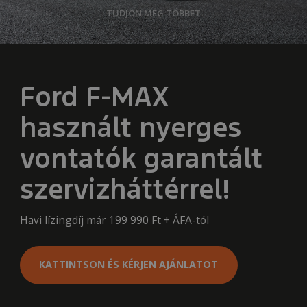
TUDJON MEG TÖBBET
Ford F-MAX
használt nyerges
vontatók garantált
szervizháttérrel!
Havi lízingdíj már 199 990 Ft + ÁFA-tól
KATTINTSON ÉS KÉRJEN AJÁNLATOT