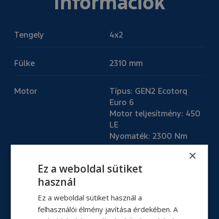
Információk
Tengely
4x2
Fülke
2310 mm
Motor
Típus: GEN2 Ecotorq
Euro 6
Motor teljesítmény: 450
LE
Nyomaték: 2300 Nm
×
Üzemanyagtartály
600 L, jobb oldali,
Ez a weboldal sütiket
alumínium
használ
Ez a weboldal sütiket használ a
Erőátvitel
Automatizált: Ecotorq
felhasználói élmény javítása érdekében. A
16S 2600 DD AMT (17,03