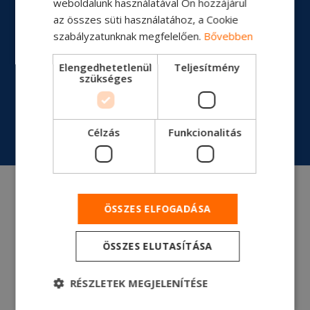
weboldalunk használatával Ön hozzájárul
- 1,00)
az összes süti használatához, a Cookie
szabályzatunknak megfelelően.
Bővebben
Tengelytáv
3600
Elengedhetetlenül
Teljesítmény
szükséges
RÉSZLETES MŰSZAKI NYOMTATVÁNY
Célzás
Funkcionalitás
ÖSSZES ELFOGADÁSA
ÖSSZES ELUTASÍTÁSA
RÉSZLETES
RÉSZLETEK MEGJELENÍTÉSE
MŰSZAKI
KÉRJEN AJÁNLATOT
NYOMTATVÁNY