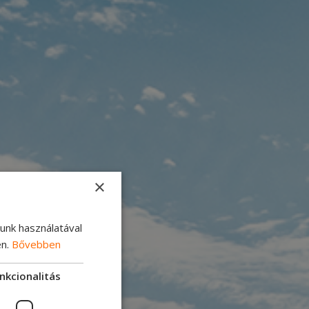
×
lunk használatával
en.
Bővebben
nkcionalitás
ató járművek