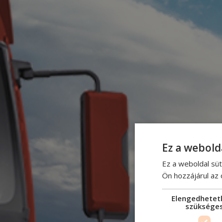
Ez a webold
Ez a weboldal süt
Ön hozzájárul az
Elengedhetet
szüksége