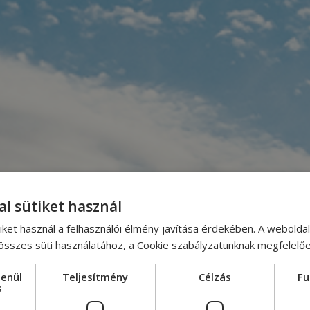
al sütiket használ
iket használ a felhasználói élmény javítása érdekében. A webolda
 összes süti használatához, a Cookie szabályzatunknak megfelelő
lenül
Teljesítmény
Célzás
Fu
s
Nyerges vont