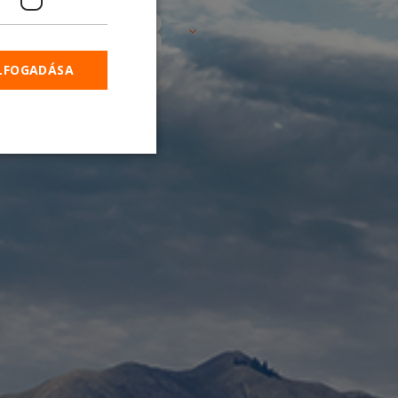
51T HR
ELFOGADÁSA