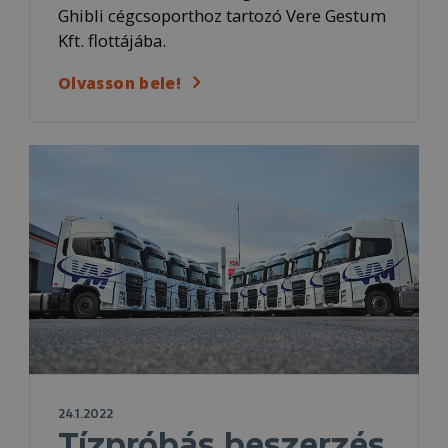
Ghibli cégcsoporthoz tartozó Vere Gestum
Kft. flottájába.
Olvasson bele!
24.1.2022
Tízpróbás beszerzés