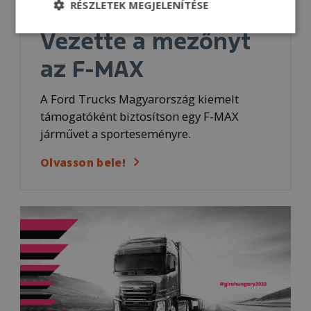
RÉSZLETEK MEGJELENÍTÉSE
12.5.2022
Vezette a mezőnyt
az F-MAX
A Ford Trucks Magyarország kiemelt
támogatóként biztosítson egy F-MAX
járművet a sporteseményre.
Olvasson bele!