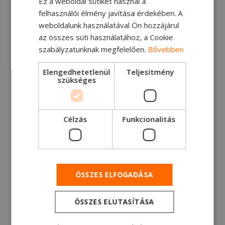
VEZETŐ ÚTJÁT
Ez a weboldal sütiket használ a
felhasználói élmény javítása érdekében. A
weboldalunk használatával Ön hozzájárul
"A nehéz haszongépjárművek zéró
az összes süti használatához, a Cookie
kibocsátásúvá válása kritikus fontosságú a
szabályzatunknak megfelelően.
Bővebben
fenntartható jövő szempon
Elengedhetetlenül
Teljesítmény
Olvasson bele!
szükséges
Célzás
Funkcionalitás
ÖSSZES ELFOGADÁSA
ÖSSZES ELUTASÍTÁSA