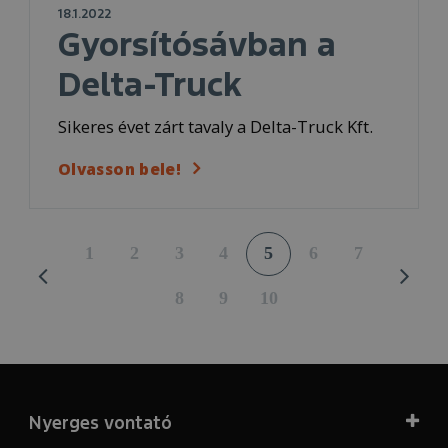
18.1.2022
Gyorsítósávban a
Delta-Truck
Sikeres évet zárt tavaly a Delta-Truck Kft.
Olvasson bele!
1
2
3
4
5
6
7
8
9
10
Nyerges vontató