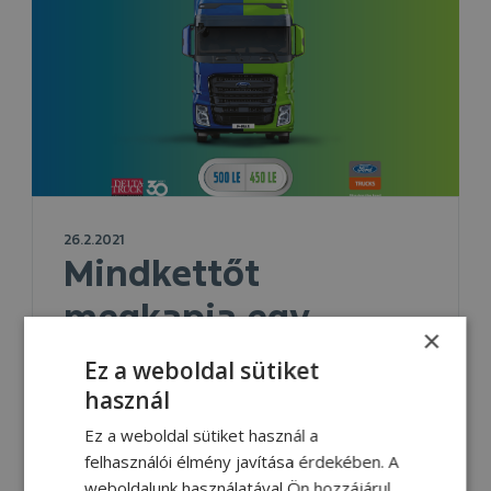
26.2.2021
Mindkettőt
megkapja egy
×
járműben!
Ez a weboldal sütiket
használ
Az F-MAX Eco+ módjával egy
gombnyomásra válthat 500 és 450 lóerő
Ez a weboldal sütiket használ a
között!
felhasználói élmény javítása érdekében. A
weboldalunk használatával Ön hozzájárul