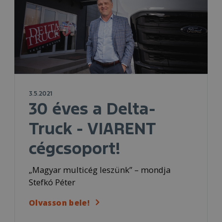
3.5.2021
30 éves a Delta-
Truck - VIARENT
cégcsoport!
„Magyar multicég leszünk” – mondja
Stefkó Péter
Olvasson bele!