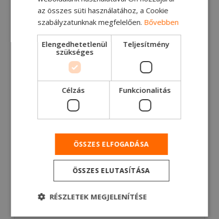
Olvasson bele!
az összes süti használatához, a Cookie
szabályzatunknak megfelelően.
Bővebben
Elengedhetetlenül
Teljesítmény
szükséges
Célzás
Funkcionalitás
ÖSSZES ELFOGADÁSA
ÖSSZES ELUTASÍTÁSA
11.2.2021
Ford Trucks - A kor
RÉSZLETEK MEGJELENÍTÉSE
szellemében