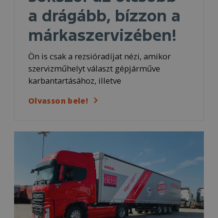
a drágább, bízzon a
márkaszervizében!
Ön is csak a rezsióradíjat nézi, amikor
szervizműhelyt választ gépjárműve
karbantartásához, illetve
Olvasson bele!