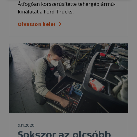
Átfogóan korszerűsítette tehergépjármű-
kínálatát a Ford Trucks.
Olvasson bele!
9.11.2020
Sokszor az olcsóbb