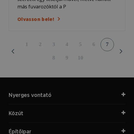
más fuvarozóktól a P
Olvasson bele!
1
2
3
4
5
6
7
8
9
10
Nyerges vontató
Közút
Építőipar