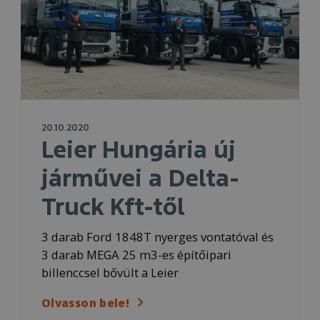
20.10.2020
Leier Hungária új
járművei a Delta-
Truck Kft-től
3 darab Ford 1848T nyerges vontatóval és
3 darab MEGA 25 m3-es építőipari
billenccsel bővült a Leier
Olvasson bele!