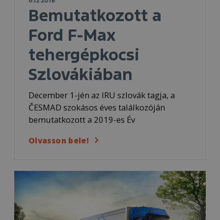
6.12.2018
Bemutatkozott a
Ford F-Max
tehergépkocsi
Szlovákiában
December 1-jén az IRU szlovák tagja, a
ČESMAD szokásos éves találkozóján
bemutatkozott a 2019-es Év
Olvasson bele!