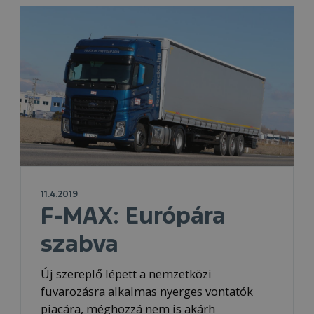
11.4.2019
F-MAX: Európára
szabva
Új szereplő lépett a nemzetközi
fuvarozásra alkalmas nyerges vontatók
piacára, méghozzá nem is akárh