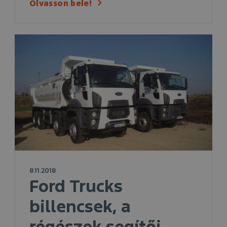
Olvasson bele!
8.11.2018
Ford Trucks
billencsek, a
régészek segítői