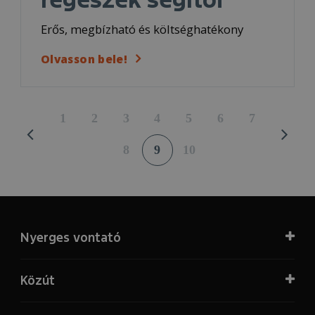
Erős, megbízható és költséghatékony
Olvasson bele!
1
2
3
4
5
6
7
8
9
10
Nyerges vontató
Közút