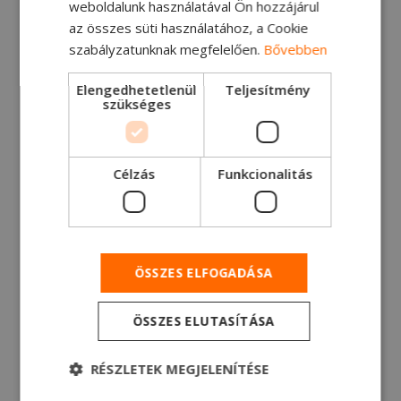
weboldalunk használatával Ön hozzájárul
az összes süti használatához, a Cookie
szabályzatunknak megfelelően.
Bővebben
Elengedhetetlenül
Teljesítmény
szükséges
28.1.2019
Elindult a Ford F-
Célzás
Funkcionalitás
Max hazai
értékesítése
ÖSSZES ELFOGADÁSA
Professzionális új szereplő a piacon
Olvasson bele!
ÖSSZES ELUTASÍTÁSA
RÉSZLETEK MEGJELENÍTÉSE