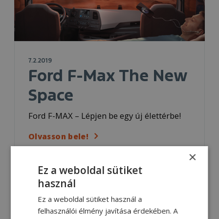
7.2.2019
Ford F-Max The New
Space
Ford F-MAX – Lépjen be egy új élettérbe!
Olvasson bele!
×
Ez a weboldal sütiket
használ
Ez a weboldal sütiket használ a
felhasználói élmény javítása érdekében. A