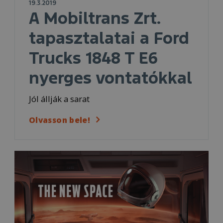
19.3.2019
A Mobiltrans Zrt.
tapasztalatai a Ford
Trucks 1848 T E6
nyerges vontatókkal
Jól állják a sarat
Olvasson bele!